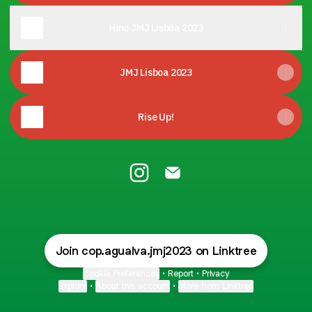
Hino JMJ Lisboa 2023
JMJ Lisboa 2023
Rise Up!
COP Agualva Instagram
COP Agualva Email
Join cop.agualva.jmj2023 on Linktree
Cookie Preferences
•
Report
•
Privacy
Explore
•
About this account
•
More from Linktree