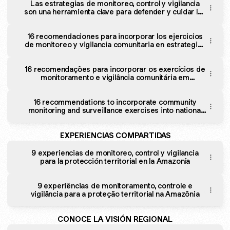
Las estrategias de monitoreo, control y vigilancia
son una herramienta clave para defender y cuidar los
territorios amazónicos.
16 recomendaciones para incorporar los ejercicios
de monitoreo y vigilancia comunitaria en estrategias
nacionales y regionales en favor de la vida
16 recomendações para incorporar os exercícios de
monitoramento e vigilância comunitária em
estratégias nacionais e regionais em favor da vida
16 recommendations to incorporate community
monitoring and surveillance exercises into national
and regional processes and strategies aimed at
protecting life
EXPERIENCIAS COMPARTIDAS
9 experiencias de monitoreo, control y vigilancia
para la protección territorial en la Amazonía
9 experiências de monitoramento, controle e
vigilância para a proteção territorial na Amazônia
CONOCE LA VISIÓN REGIONAL