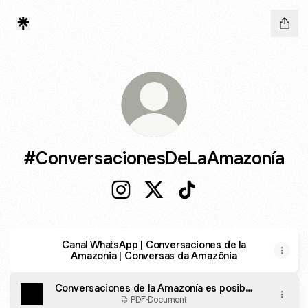
#ConversacionesDeLaAmazonía
#ConversacionesDeLaAmazonía In
#ConversacionesDeLaAmazo
#ConversacionesDeLa
Canal WhatsApp | Conversaciones de la
Amazonia | Conversas da Amazônia
Conversaciones de la Amazonía es posible
gracias a
PDF
·
Document