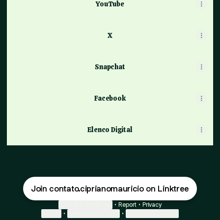
YouTube
X
Snapchat
Facebook
Elenco Digital
Join contato.ciprianomauricio on Linktree
Cookie Preferences
•
Report
•
Privacy
Explore
•
About this account
•
More from Linktree