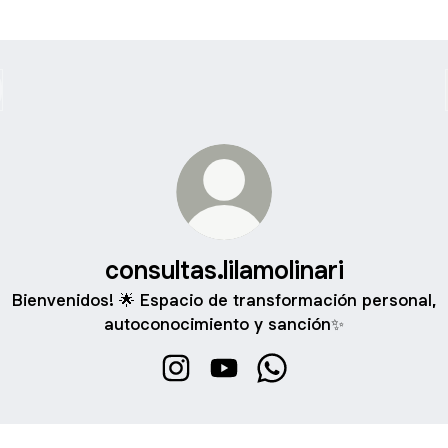
consultas.lilamolinari
Bienvenidos! 🌟 Espacio de transformación personal,
autoconocimiento y sanción✨
consultas.lilamolinari Instagram
consultas.lilamolinari YouTube
consultas.lilamolinari 