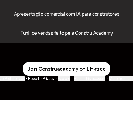
Apresentação comercial com IA para construtores
Funil de vendas feito pela Constru Academy
Join Construacademy on Linktree
ie Preferences
•
Report
•
Privacy
•
Explore
•
About this account
•
More from Lin