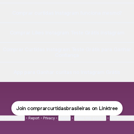
Comprar curtidas Instagram funciona mesmo?
Comprar Likes Instagram Teste Grátis instagram
Comprar Curtidas Instagram Teste Grátis para Ganhar
Confiança
App para Ganhar curitas no Instagram Grátis
Join comprarcurtidasbrasileiras on Linktree
ie Preferences
•
Report
•
Privacy
•
Explore
•
About this account
•
More from Lin