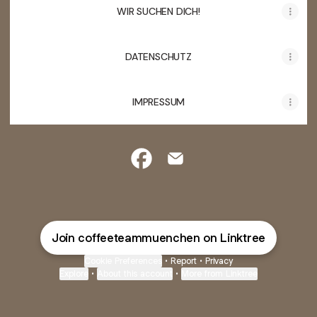
WIR SUCHEN DICH!
DATENSCHUTZ
IMPRESSUM
Coffeeteam München Facebook
Coffeeteam München Ema
Join coffeeteammuenchen on Linktree
Cookie Preferences
•
Report
•
Privacy
Explore
•
About this account
•
More from Linktree