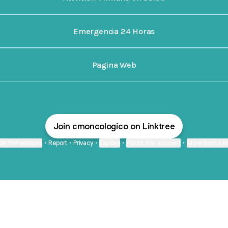
Emergencia 24 Horas
Pagina Web
Join cmoncologico on Linktree
ie Preferences
•
Report
•
Privacy
•
Explore
•
About this account
•
More from Lin