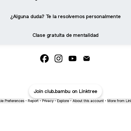
¿Alguna duda? Te la resolvemos personalmente
Clase gratuita de mentalidad
Club Bambú Facebook
Club Bambú Instagram
Club Bambú YouTube
Club Bambú Email
Join club.bambu on Linktree
ie Preferences
•
Report
•
Privacy
•
Explore
•
About this account
•
More from Lin