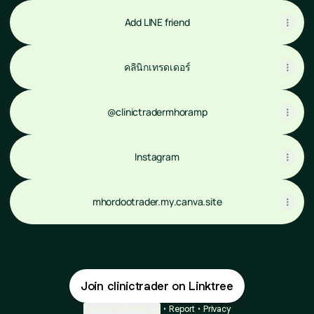
Add LINE friend
คลินิกเทรดเดอร์
@clinictradermhoramp
Instagram
mhordootrader.my.canva.site
Join clinictrader on Linktree
Cookie Preferences
•
Report
•
Privacy