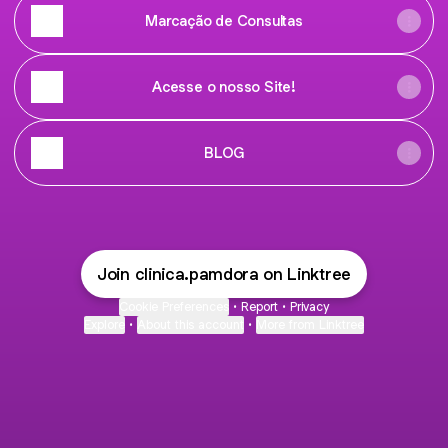
Marcação de Consultas
Acesse o nosso Site!
BLOG
Join clinica.pamdora on Linktree
Cookie Preferences
•
Report
•
Privacy
Explore
•
About this account
•
More from Linktree