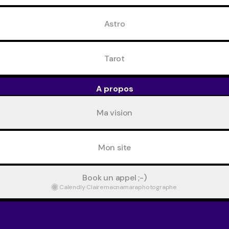
Astro
Tarot
A propos
Ma vision
Mon site
Book un appel ;-)
Calendly
·
Clairemacnamaraphotographe