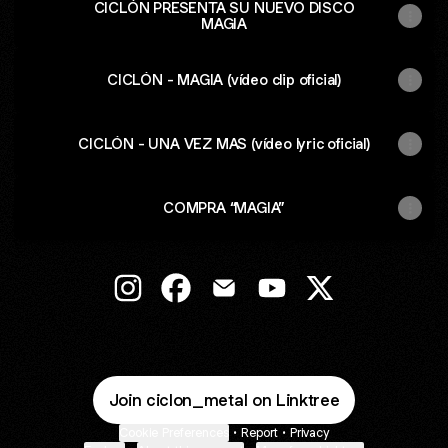
CICLÓN PRESENTA SU NUEVO DISCO
MAGIA
CICLÓN - MAGIA (vídeo clip oficial)
CICLÓN - UNA VEZ MAS (vídeo lyric oficial)
COMPRA “MAGIA”
@ciclon_metal Instagram
@ciclon_metal Facebook
@ciclon_metal Email
@ciclon_metal YouTub
@ciclon_metal 
Join ciclon_metal on Linktree
Cookie Preferences
•
Report
•
Privacy