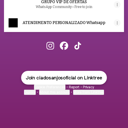
GRUPO VIP DE OFERTAS
WhatsApp Community • Free to join
ATENDIMENTO PERSONALIZADO Whatsapp
Cia dos Anjos Instagram
Cia dos Anjos Facebook
Cia dos Anjos TikTok
Join ciadosanjosoficial on Linktree
Cookie Preferences
•
Report
•
Privacy
Explore
•
About this account
•
More from Linktree