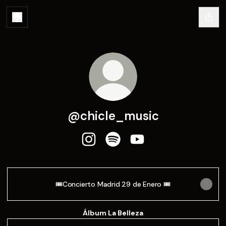
@chicle_music
@chicle_music Instagram
@chicle_music Spotify
@chicle_music YouTu
🎟️Concierto Madrid 29 de Enero 🎟️
Álbum La Belleza