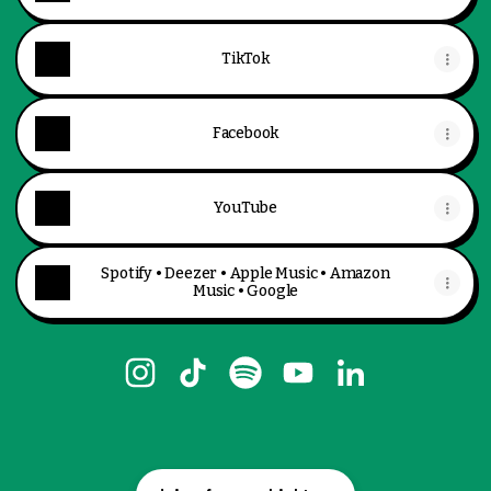
TikTok
Facebook
YouTube
Spotify • Deezer • Apple Music • Amazon
Music • Google
@cfmv Instagram
@cfmv TikTok
@cfmv Spotify
@cfmv YouTube
@cfmv LinkedI