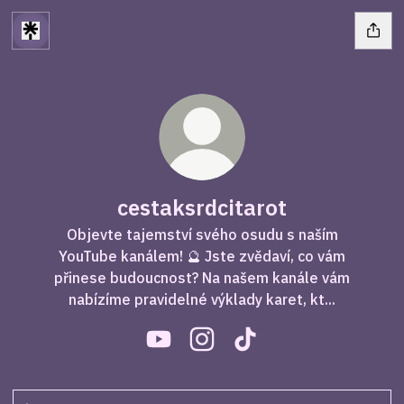
cestaksrdcitarot
Objevte tajemství svého osudu s naším
YouTube kanálem! 🔮 Jste zvědaví, co vám
přinese budoucnost? Na našem kanále vám
nabízíme pravidelné výklady karet, kt...
cestaksrdcitarot YouTube
cestaksrdcitarot Instagram
cestaksrdcitarot TikTo
YouTube