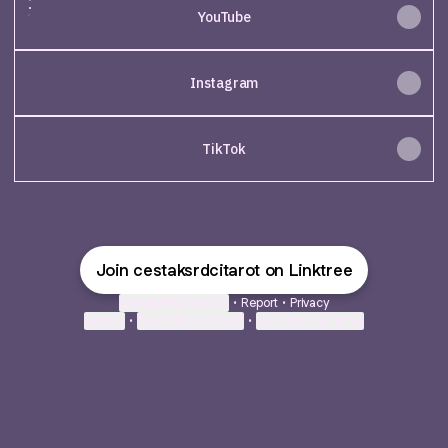
YouTube
Instagram
TikTok
Join cestaksrdcitarot on Linktree
Cookie Preferences
•
Report
•
Privacy
Explore
•
About this account
•
More from Linktree