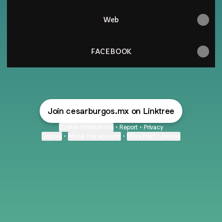
Web
FACEBOOK
Join cesarburgos.mx on Linktree
Cookie Preferences
•
Report
•
Privacy
Explore
•
About this account
•
More from Linktree