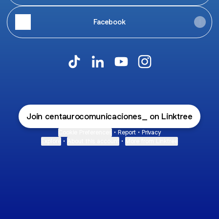
Facebook
@centaurocomunicaciones_ TikTok
@centaurocomunicaciones_ Lin
@centaurocomunicacione
@centaurocomunica
Join centaurocomunicaciones_ on Linktree
Cookie Preferences
•
Report
•
Privacy
Explore
•
About this account
•
More from Linktree