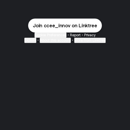
Join ccee_innov on Linktree
Cookie Preferences
•
Report
•
Privacy
Explore
•
About this account
•
More from Linktree