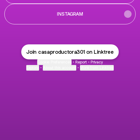
INSTAGRAM
Join casaproductora301 on Linktree
Cookie Preferences
•
Report
•
Privacy
Explore
•
About this account
•
More from Linktree