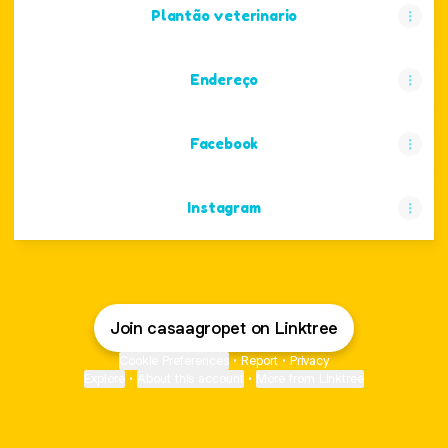
Plantão veterinario
Endereço
Facebook
Instagram
Join casaagropet on Linktree
Cookie Preferences
•
Report
•
Privacy
Explore
•
About this account
•
More from Linktree