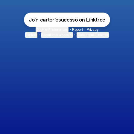
Join cartoriosucesso on Linktree
Cookie Preferences
•
Report
•
Privacy
Explore
•
About this account
•
More from Linktree