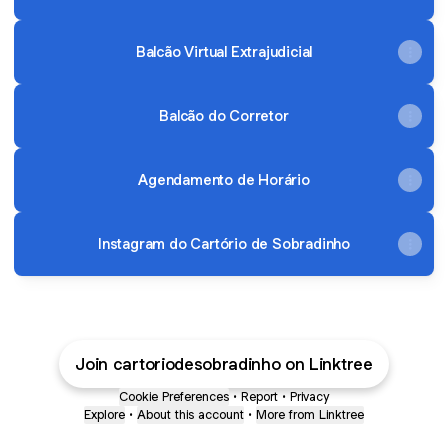
Balcão Virtual Extrajudicial
Balcão do Corretor
Agendamento de Horário
Instagram do Cartório de Sobradinho
Join cartoriodesobradinho on Linktree
Cookie Preferences
•
Report
•
Privacy
Explore
•
About this account
•
More from Linktree