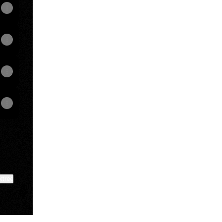
ktree
View on mobile