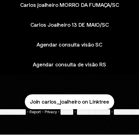
Carlos joalheiro MORRO DA FUMAÇA/SC
Carlos Joalheiro 13 DE MAIO/SC
Agendar consulta visão SC
Agendar consulta de visão RS
Join carlos_joalheiro on Linktree
ie Preferences
•
Report
•
Privacy
•
Explore
•
About this account
•
More from Lin