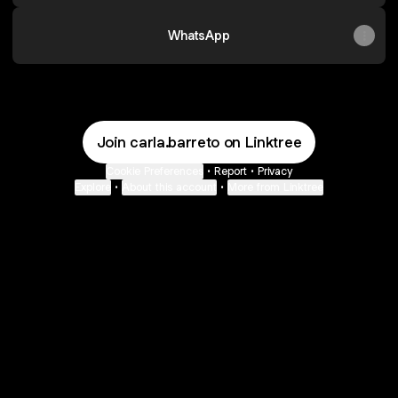
WhatsApp
Join carla.barreto on Linktree
Cookie Preferences
•
Report
•
Privacy
Explore
•
About this account
•
More from Linktree