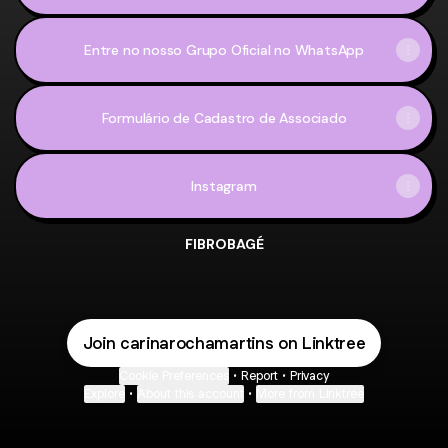
Entre no nosso Grupo Oficial no WhatsApp
Formulário de Cadastro de Associado
Instagram
FIBROBAGÉ
Join carinarochamartins on Linktree
Cookie Preferences
•
Report
•
Privacy
Explore
•
About this account
•
More from Linktree