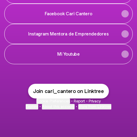
Facebook Cari Cantero
Instagram Mentora de Emprendedores
Mi Youtube
Join cari_cantero on Linktree
Cookie Preferences
•
Report
•
Privacy
Explore
•
About this account
•
More from Linktree