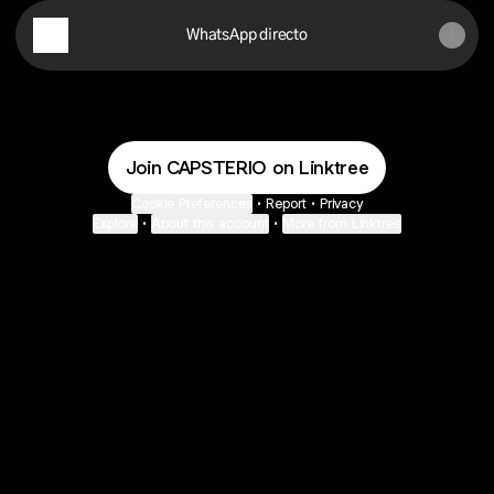
WhatsApp directo
Join CAPSTERIO on Linktree
Cookie Preferences
•
Report
•
Privacy
Explore
•
About this account
•
More from Linktree