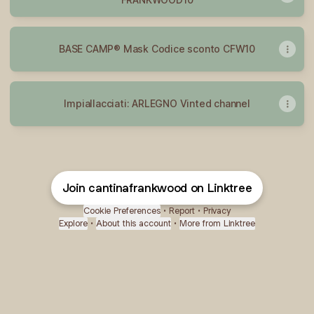
BASE CAMP® Mask Codice sconto CFW10
Impiallacciati: ARLEGNO Vinted channel
Join cantinafrankwood on Linktree
Cookie Preferences
•
Report
•
Privacy
Explore
•
About this account
•
More from Linktree