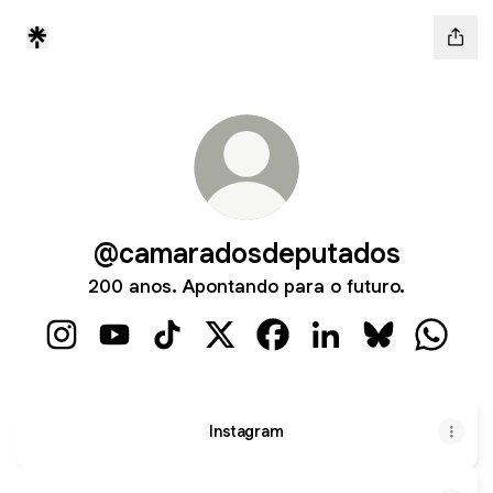
@camaradosdeputados
200 anos. Apontando para o futuro.
@camaradosdeputados Instagram
@camaradosdeputados YouTube
@camaradosdeputados TikTok
@camaradosdeputados X
@camaradosdeputados F
@camaradosdeputad
@camaradosd
@camar
Instagram