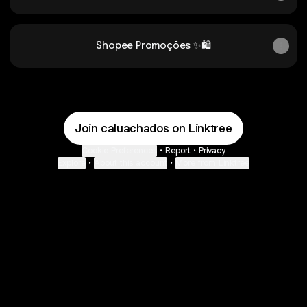
Shopee Promoções ✨🛍️
Join caluachados on Linktree
Cookie Preferences
•
Report
•
Privacy
Explore
•
About this account
•
More from Linktree