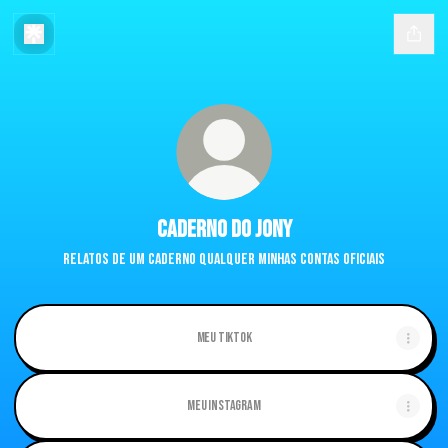
Caderno do Jony
Relatos de um caderno qualquer minhas contas oficiais
Meu TikTok
Meu Instagram