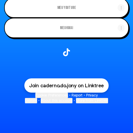
Meu Youtube
Meu Kwai
Caderno do Jony TikTok
Join caderno.do.jony on Linktree
Cookie Preferences
•
Report
•
Privacy
Explore
•
About this account
•
More from Linktree