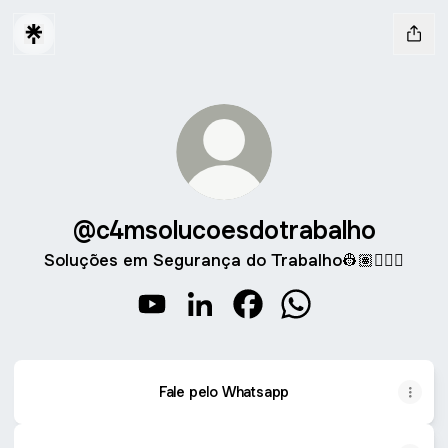
@c4msolucoesdotrabalho
Soluções em Segurança do Trabalho👷🏽👷🏾‍♀️
@c4msolucoesdotrabalho YouTube
@c4msolucoesdotrabalho Linke
@c4msolucoesdotrabalho
@c4msolucoesdotr
Fale pelo Whatsapp