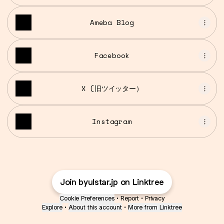
Ameba Blog
Facebook
X (旧ツイッター）
Instagram
Join byulstar.jp on Linktree
Cookie Preferences
•
Report
•
Privacy
Explore
•
About this account
•
More from Linktree