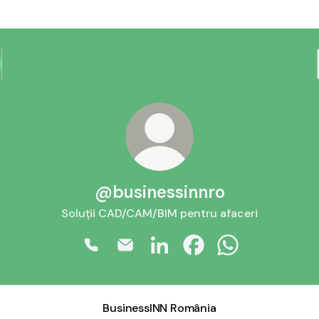
@businessinnro
Soluții CAD/CAM/BIM pentru afaceri
@businessinnro Phone
@businessinnro Email
@businessinnro LinkedIn
@businessinnro Faceb
@businessinnro
BusinessINN România