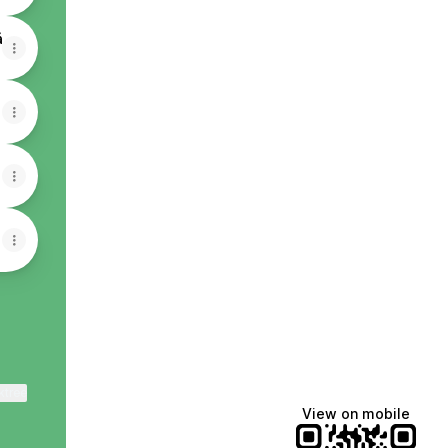
ă
ktree
View on mobile