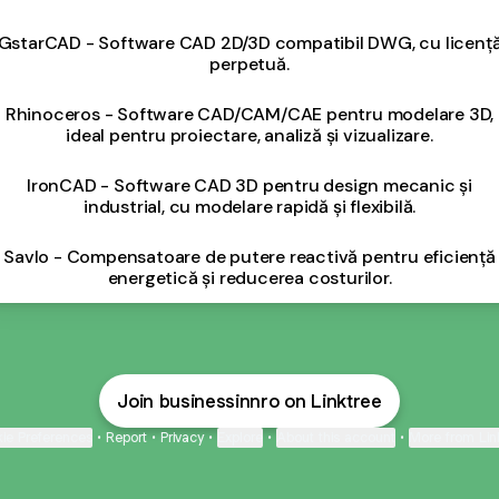
GstarCAD - Software CAD 2D/3D compatibil DWG, cu licenț
perpetuă.
Rhinoceros - Software CAD/CAM/CAE pentru modelare 3D,
ideal pentru proiectare, analiză și vizualizare.
IronCAD - Software CAD 3D pentru design mecanic și
industrial, cu modelare rapidă și flexibilă.
Savlo - Compensatoare de putere reactivă pentru eficiență
energetică și reducerea costurilor.
Join businessinnro on Linktree
ie Preferences
•
Report
•
Privacy
•
Explore
•
About this account
•
More from Lin