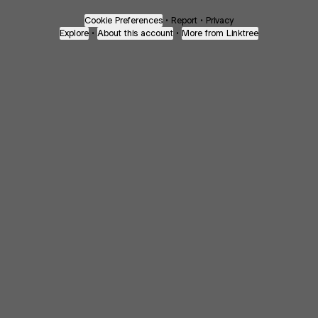
Cookie Preferences
•
Report
•
Privacy
Explore
•
About this account
•
More from Linktree