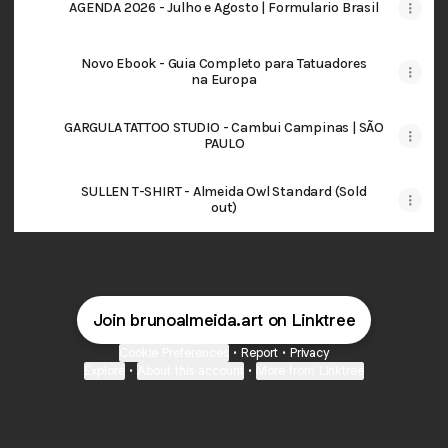
AGENDA 2026 - Julho e Agosto | Formulario Brasil
Novo Ebook - Guia Completo para Tatuadores
na Europa
GARGULA TATTOO STUDIO - Cambui Campinas | SÃO
PAULO
SULLEN T-SHIRT - Almeida Owl Standard (Sold
out)
Join brunoalmeida.art on Linktree
Cookie Preferences
•
Report
•
Privacy
Explore
•
About this account
•
More from Linktree