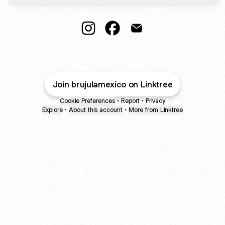
@brujulamexico Instagram
@brujulamexico Facebook
@brujulamexico Email
Join brujulamexico on Linktree
Cookie Preferences
•
Report
•
Privacy
Explore
•
About this account
•
More from Linktree