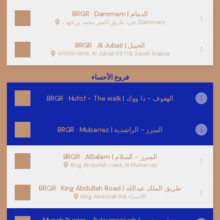
BRGR · Dammam | الدمام
، حي، طريق الامير محمد بن فهد, Dammam
BRGR · Al Jubail | الجبيل
4H5G+8H6, Al Jubail 35718, Saudi Arabia
فروع الأحساء
BRGR · Hufof - The walk | الهفوف - ذا ووك
BRGR · Mubarraz | المبرز - الراشدية
BRGR · AlSalam | المبرز - السلام
King Abdullah road, Al Mubarraz
BRGR · King Abdullah Road I طريق الملك عبدالله
King Abdullah Rd, الاحساء