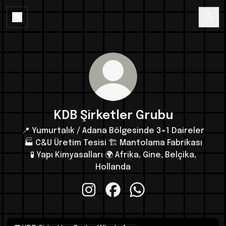
KDB Şirketler Grubu
📍 Yumurtalık / Adana Bölgesinde 3+1 Daireler
🏭 C&U Üretim Tesisi 🏗️ Mantolama Fabrikası
🧪 Yapı Kimyasalları 🌍 Afrika, Gine, Belçika,
Hollanda
KDB Şirketler Grubu Instagram
KDB Şirketler Grubu Facebook
KDB Şirketler Grubu W
WhatsApp