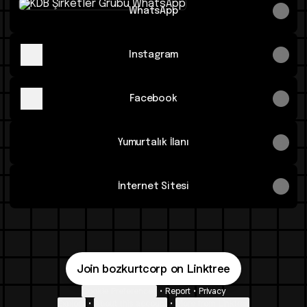
WhatsApp
Instagram
Facebook
Yumurtalık İlanı
İnternet Sitesi
Join bozkurtcorp on Linktree
Cookie Preferences
•
Report
•
Privacy
Explore
•
About this account
•
More from Linktree