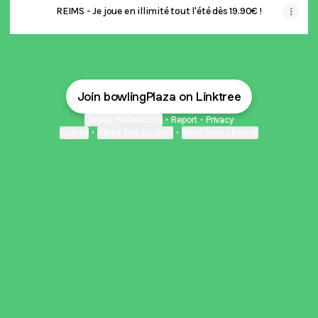
REIMS - Je joue en illimité tout l'été dès 19.90€ !
Join bowlingPlaza on Linktree
Cookie Preferences
•
Report
•
Privacy
Explore
•
About this account
•
More from Linktree