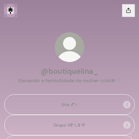
@boutiquelina_
Elevando a feminilidade da mulher cristã! ♡
Site 💕⚡️
Grupo VIP L.B 🌹