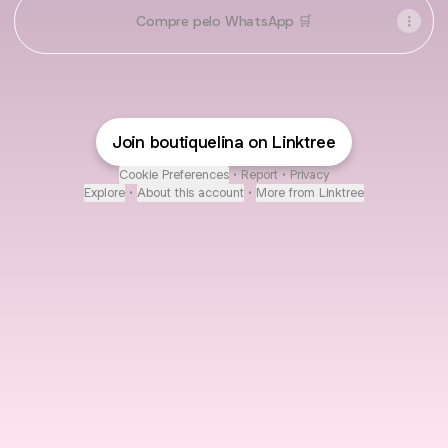
Compre pelo WhatsApp 🛒
Join boutiquelina on Linktree
Cookie Preferences
•
Report
•
Privacy
Explore
•
About this account
•
More from Linktree