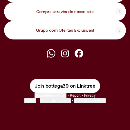
Compre através do nosso site
Grupo com Ofertas Exclusivas!
BOTTEGA 39 WhatsApp
BOTTEGA 39 Instagram
BOTTEGA 39 Facebook
Join bottega39 on Linktree
Cookie Preferences
•
Report
•
Privacy
Explore
•
About this account
•
More from Linktree