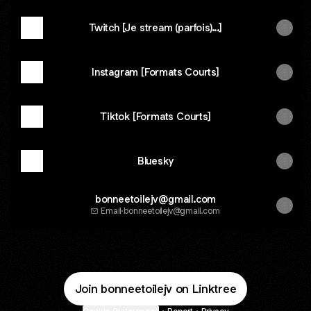
Twitch [Je stream (parfois)...]
Instagram [Formats Courts]
Tiktok [Formats Courts]
Bluesky
bonneetoilejv@gmail.com
Email
·
bonneetoilejv@gmail.com
Join bonneetoilejv on Linktree