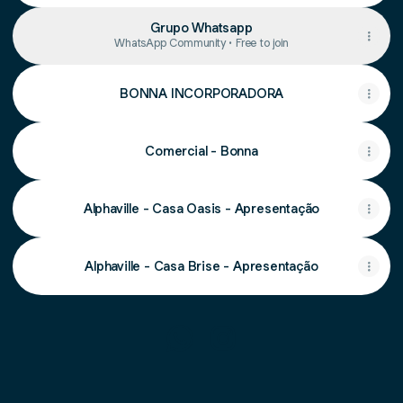
Grupo Whatsapp
WhatsApp Community • Free to join
BONNA INCORPORADORA
Comercial - Bonna
Alphaville - Casa Oasis - Apresentação
Alphaville - Casa Brise - Apresentação
Bonna Incorporadora WhatsApp
Bonna Incorporadora Inst