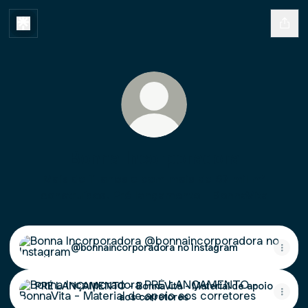
Bonna Incorporadora
Mais de 11 anos e com mais de 67 mil m²
construídos. Pré lançamento - BonnaVita
@bonnaincorporadora no Instagram
@bonnaincorporadora no Instagram
PRÉ LANÇAMENTO - BonnaVita - Material de apoio aos c
PRÉ LANÇAMENTO - BonnaVita - Material de apoio
aos corretores