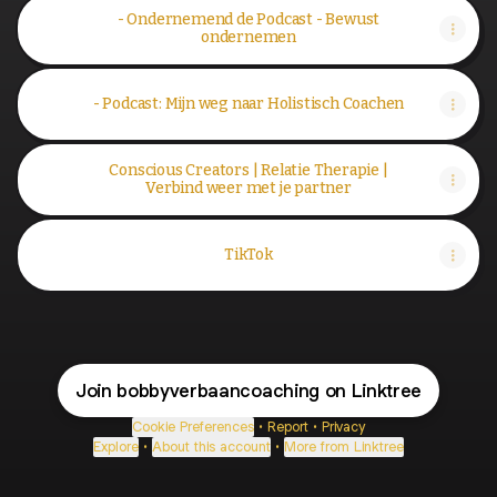
- Ondernemend de Podcast - Bewust
ondernemen
- Podcast: Mijn weg naar Holistisch Coachen
Conscious Creators | Relatie Therapie |
Verbind weer met je partner
TikTok
Join bobbyverbaancoaching on Linktree
Cookie Preferences
•
Report
•
Privacy
Explore
•
About this account
•
More from Linktree