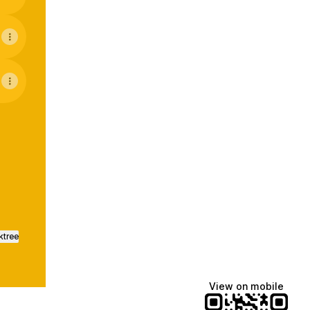
a Facebook
licada LinkedIn
ktree
View on mobile