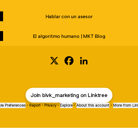
Hablar con un asesor
El algoritmo humano | MKT Blog
BLVK | Marketing & IA aplicada X
BLVK | Marketing & IA aplicad
BLVK | Marketing & IA ap
Join blvk_marketing on Linktree
ie Preferences
•
Report
•
Privacy
•
Explore
•
About this account
•
More from Lin