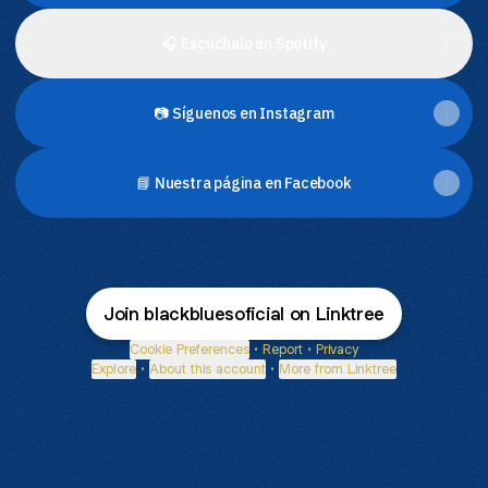
🎧 Escúchalo en Spotify
📷 Síguenos en Instagram
📘 Nuestra página en Facebook
Join blackbluesoficial on Linktree
Cookie Preferences
•
Report
•
Privacy
Explore
•
About this account
•
More from Linktree