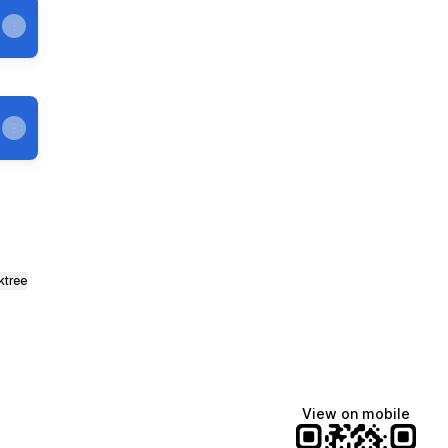
ktree
View on mobile