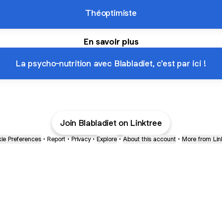
Théoptimiste
En savoir plus
La psycho-nutrition avec Blabladiet, c'est par ici !
Join Blabladiet on Linktree
ie Preferences
•
Report
•
Privacy
•
Explore
•
About this account
•
More from Lin